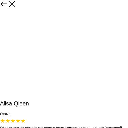
Alisa Qieen
Отзыв:
★★★★★
Обратились за помощью в поиске недвижимости к специалисту Валагиной