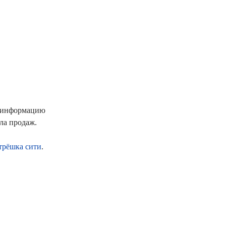
ю информацию
ла продаж.
рёшка сити
.